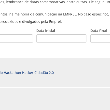
es, lembrança de datas comemorativas, entre outras. Ele segue um
PPP - PERFIL PROFISSIOGRÁFICO 
PUBLICAÇÕES
PROGRAMA QUALIDADE DE VIDA
ntos, na melhoria da comunicação na EMPREL. No caso específico, 
PROGRAMA DE ESTAGIÁRIO
 produzidos e divulgados pela Emprel.
SAÚDE DO TRABALHADOR
Data inicial
Data final
Date
Date
 do Hackathon Hacker Cidadão 2.0