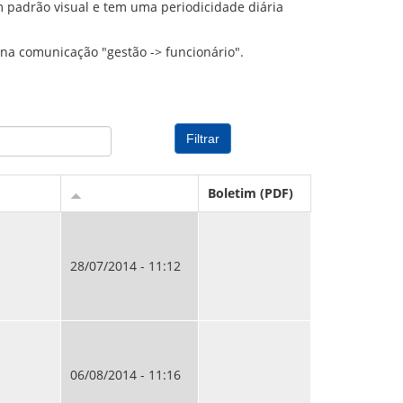
 padrão visual e tem uma periodicidade diária
PREVIDENCIÁRIO
MODELO
PORTARIAS
PARECERES TÉCNICOS EMITIDOS
RESOLUÇÕES
na comunicação "gestão -> funcionário".
DIVERSOS
ATAS DA CIPA
ATAS E RESOLUÇÕES DO CONSELHO FISCAL
ATAS DO CONSADE
CHAMAMENTOS PÚBLICOS
Boletim (PDF)
TERMOS
28/07/2014 - 11:12
06/08/2014 - 11:16