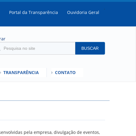
.
Portal da Transparência
Ouvidoria Geral
rar
BUSCAR
TRANSPARÊNCIA
CONTATO
SULTADOS
MENTO DO DESEMPENHO DOS EMPREGADOS DA EMPREL
IOS
RISI - FAQ (PERGUNTAS FREQUENTES)
SCLARECIMENTO PLR
C
ORIENTAÇÕES
senvolvidas pela empresa, divulgação de eventos,