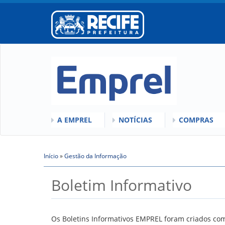
A EMPREL
NOTÍCIAS
COMPRAS
O QUE É A EMPREL
QUEM SOMOS
COMISSÕES
HISTÓRICO
Início
»
VÍDEOS
Gestão da Informação
LICITAÇÕES
Você está aqui
ORGANOGRAMA
ATAS DE RE
Boletim Informativo
CONSELHOS
REGULAMEN
LOCALIZAÇÃO
GESTORES
Os Boletins Informativos EMPREL foram criados com