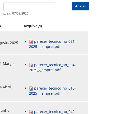
PREVIDENCIÁRIO
MODELO
PORTARIAS
Date
PARECERES TÉCNICOS EMITIDOS
RESOLUÇÕES
p. ex., 07/08/2026
DIVERSOS
ATAS DA CIPA
o
Arquivo(s)
ATAS E RESOLUÇÕES DO CONSELHO FISCAL
ATAS DO CONSADE
parecer_tecnico_no_051-
gosto, 2025
2025_-_emprel.pdf
CHAMAMENTOS PÚBLICOS
TERMOS
31 Março,
parecer_tecnico_no_004-
2025_-_emprel.pdf
4 Abril,
parecer_tecnico_no_010-
2025_-_emprel.pdf
 Junho,
parecer_tecnico_no_042-