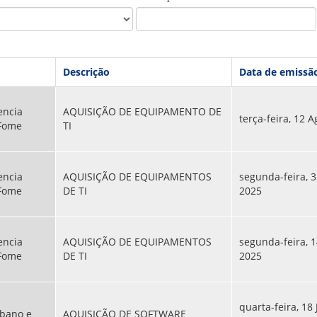
PPP - PERFIL PROFISSIOGRÁFICO 
PUBLICAÇÕES
PROGRAMA QUALIDADE DE VIDA
PROGRAMA DE ESTAGIÁRIO
SAÚDE DO TRABALHADOR
Descrição
Data de emissã
encia
AQUISIÇÃO DE EQUIPAMENTO DE
terça-feira, 12 A
 Fome
TI
encia
AQUISIÇÃO DE EQUIPAMENTOS
segunda-feira, 
 Fome
DE TI
2025
encia
AQUISIÇÃO DE EQUIPAMENTOS
segunda-feira, 1
 Fome
DE TI
2025
quarta-feira, 18
bano e
AQUISIÇÃO DE SOFTWARE