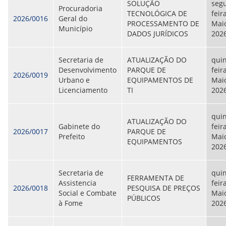
SOLUÇÃO
seg
Procuradoria
TECNOLÓGICA DE
feir
2026/0016
Geral do
PROCESSAMENTO DE
Maio
Município
DADOS JURÍDICOS
202
Secretaria de
ATUALIZAÇÃO DO
quin
Desenvolvimento
PARQUE DE
feir
2026/0019
Urbano e
EQUIPAMENTOS DE
Maio
Licenciamento
TI
202
quin
ATUALIZAÇÃO DO
Gabinete do
feir
2026/0017
PARQUE DE
Prefeito
Maio
EQUIPAMENTOS
202
Secretaria de
quin
FERRAMENTA DE
Assistencia
feir
2026/0018
PESQUISA DE PREÇOS
Social e Combate
Maio
PÚBLICOS
à Fome
202