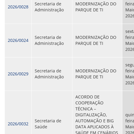
Secretaria de
MODERNIZAÇÃO DO
feir
2026/0028
Administração
PARQUE DE TI
Maio
202
sext
Secretaria de
MODERNIZAÇÃO DO
feir
2026/0024
Administração
PARQUE DE TI
Maio
202
seg
Secretaria de
MODERNIZAÇÃO DO
feir
2026/0029
Administração
PARQUE DE TI
Maio
202
ACORDO DE
COOPERAÇÃO
TÉCNICA –
DIGITALIZAÇÃO,
quin
Secretaria de
AUTOMAÇÃO E BIG
feir
2026/0032
Saúde
DATA APLICADOS À
Maio
SAÚDE EM CENÁRIOS
202