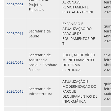
AERONAVE
feir
ORIENTAÇÕES TÉCNICAS
2026/0008
Projetos
REMOTAMENTE
Abri
SEGURANÇA DA INFORMAÇÃO
Especiais
PILOTADA - DRONE
202
RISI - FAQ (PERGUNTAS FREQUENTES)
CATÁLOGO DE SERVIÇOS DE TIC
PARECERES TÉCNICOS
EXPANSÃO E
quin
ORIENTAÇÕES
ATUALIZAÇÃO DO
Secretaria de
feir
MODELO
2026/0011
PARQUE DE
Saúde
Abri
PARECERES TÉCNICOS EMITIDOS
EQUIPAMENTOS DE
202
PUBLICAÇÕES
TI
PORTARIAS
RESOLUÇÕES
Secretaria de
SOLUÇÃO DE VÍDEO
sext
DIVERSOS
Assistencia
MONITORAMENTO
feir
2026/0012
ATAS DA CIPA
Social e Combate
DE FORMA
Abri
ATAS E RESOLUÇÕES DO CONSELHO FISCAL
à Fome
CONTÍNUA
202
ATAS DO CONSADE
CHAMAMENTOS PÚBLICOS
ATUALIZAÇÃO E
TERMOS
quin
MODERNIZAÇÃO DO
Secretaria de
feira
2026/0015
PARQUE
TRANSPARÊNCIA
Infraestrutura
Maio
DEQUIPAMENTOS DE
202
INFORMÁTICA
CONTATO