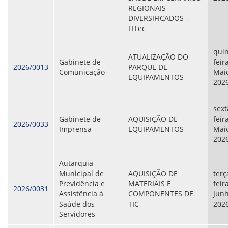
REGIONAIS
DIVERSIFICADOS –
FITec
quin
ATUALIZAÇÃO DO
Gabinete de
feir
2026/0013
PARQUE DE
Comunicação
Maio
EQUIPAMENTOS
202
sext
Gabinete de
AQUISIÇÃO DE
feir
2026/0033
Imprensa
EQUIPAMENTOS
Maio
202
Autarquia
Municipal de
AQUISIÇÃO DE
terç
Previdência e
MATERIAIS E
feira
2026/0031
Assistência à
COMPONENTES DE
Junh
Saúde dos
TIC
202
Servidores