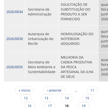
SOLICITAÇÃO DE
quar
Secretaria de
SUBSTITUIÇÃO DO
feira
2026/0034
Administração
PRODUTO A SER
Junh
FORNECIDO
202
quin
Autarquia de
HOMOLOGAÇÃO DO
feira
2026/0030
Urbanização do
NOTEBOOK
Junh
Recife
ADQUIRIDO
202
MELHORIA DA
quar
Secretaria de
CADEIA PRODUTIVA
feir
2026/0035
Meio Ambiente e
DA PESCA
Junh
Sustentabilidade
ARTESANAL DA ILHA
202
DE DEUS
Páginas
« início
‹ anterior
…
11
12
13
14
15
16
17
18
19