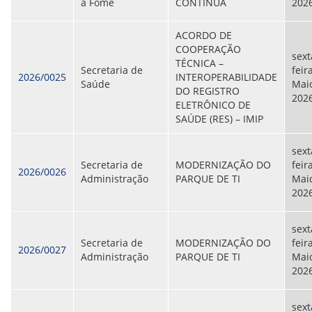
à Fome
CONTÍNUA
202
ACORDO DE
COOPERAÇÃO
sext
TÉCNICA –
Secretaria de
feir
2026/0025
INTEROPERABILIDADE
Saúde
Maio
DO REGISTRO
202
ELETRÔNICO DE
SAÚDE (RES) – IMIP
sext
Secretaria de
MODERNIZAÇÃO DO
feir
2026/0026
Administração
PARQUE DE TI
Maio
202
sext
Secretaria de
MODERNIZAÇÃO DO
feir
2026/0027
Administração
PARQUE DE TI
Maio
202
sext