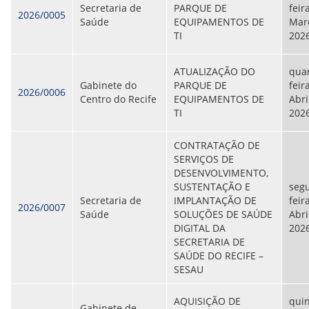
CONSULTA MEUS RECURSOS PLR
Secretaria de
PARQUE DE
feir
CONSULTA TODOS RECURSOS PLR
2026/0005
Saúde
EQUIPAMENTOS DE
Mar
CONSULTA QUESTIONAMENTO / ESCLARECIMENTO
TI
202
PLR
SERVIÇOS
PGDE - PROGRAMA DE GERENCIAMENTO DO
ATUALIZAÇÃO DO
quar
DESEMPENHO DOS EMPREGADOS DA EMPREL
Gabinete do
PARQUE DE
feira
2026/0006
AFASTAMENTOS DOS FUNCIONÁRIOS
Centro do Recife
EQUIPAMENTOS DE
Abri
CAPACITAÇÃO
TI
202
EVENTOS DA EMPREL
PPP - PERFIL PROFISSIOGRÁFICO
CONTRATAÇÃO DE
PREVIDENCIÁRIO
SERVIÇOS DE
PROGRAMA QUALIDADE DE VIDA
DESENVOLVIMENTO,
PROGRAMA DE ESTAGIÁRIO
SUSTENTAÇÃO E
seg
SAÚDE DO TRABALHADOR
Secretaria de
IMPLANTAÇÃO DE
feir
2026/0007
PGDE 2022
Saúde
SOLUÇÕES DE SAÚDE
Abri
PGDE 2023
DIGITAL DA
202
PGDE 2024
SECRETARIA DE
SAÚDE DO RECIFE –
GESTÃO DA INFORMAÇÃO
SESAU
BOLETIM INFORMATIVO
AQUISIÇÃO DE
quin
BPM-DAF
Gabinete de