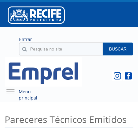
Entrar
BUSCAR
Menu
principal
A EMPREL
Pareceres Técnicos Emitidos
QUEM SOMOS
O QUE É A EMPREL
HISTÓRICO