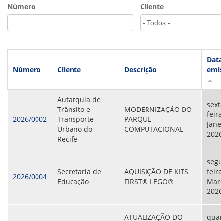
VÍDEOS
Número
Cliente
ORGANOGRAMA
CONSELHOS
LOCALIZAÇÃO
GESTORES
GOVERNANÇA
Dat
Número
Cliente
Descrição
emi
NOTÍCIAS
COMPRAS
Autarquia de
sext
Trânsito e
MODERNIZAÇÃO DO
COMISSÕES
feir
2026/0002
Transporte
PARQUE
LICITAÇÕES
Jane
Urbano do
COMPUTACIONAL
ATAS DE REGISTRO DE PREÇOS
202
Recife
REGULAMENTO INTERNO DE LICITAÇÕES E
CONTRATO
seg
Secretaria de
AQUISIÇÃO DE KITS
feir
GESTÃO DE PESSOAS
2026/0004
Educação
FIRST® LEGO®
Mar
202
COLABORADORES
PLR
PARTICIPAÇÃO NOS LUCROS E RESULTADOS
ATUALIZAÇÃO DO
quar