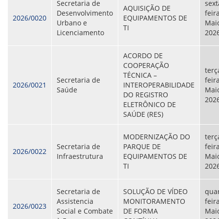
Secretaria de
sext
AQUISIÇÃO DE
Desenvolvimento
feir
2026/0020
EQUIPAMENTOS DE
Urbano e
Maio
TI
Licenciamento
202
ACORDO DE
COOPERAÇÃO
terç
TÉCNICA –
Secretaria de
feir
2026/0021
INTEROPERABILIDADE
Saúde
Maio
DO REGISTRO
202
ELETRÔNICO DE
SAÚDE (RES)
MODERNIZAÇÃO DO
terç
Secretaria de
PARQUE DE
feir
2026/0022
Infraestrutura
EQUIPAMENTOS DE
Maio
TI
202
Secretaria de
SOLUÇÃO DE VÍDEO
quar
Assistencia
MONITORAMENTO
feir
2026/0023
Social e Combate
DE FORMA
Maio