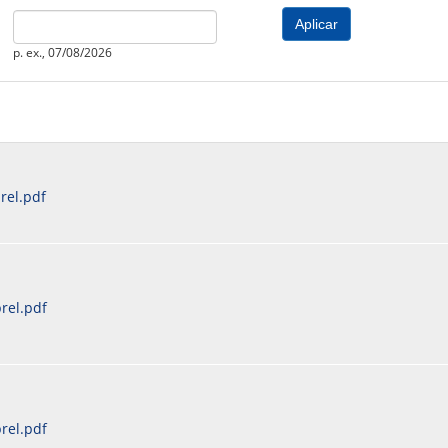
PREVIDENCIÁRIO
MODELO
PORTARIAS
Date
PARECERES TÉCNICOS EMITIDOS
RESOLUÇÕES
p. ex., 07/08/2026
DIVERSOS
ATAS DA CIPA
ATAS E RESOLUÇÕES DO CONSELHO FISCAL
ATAS DO CONSADE
CHAMAMENTOS PÚBLICOS
rel.pdf
TERMOS
rel.pdf
rel.pdf