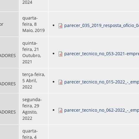
2024
quarta-
or
feira, 8
parecer_035_2019_resposta_oficio
Maio, 2019
quinta-
feira, 21
parecer_tecnico_no_053-2021-empre
ADORES
Outubro,
2021
terça-feira,
5 Abril,
parecer_tecnico_no_015-2022_-_emp
ADORES
2022
segunda-
feira, 29
parecer_tecnico_no_062-2022_-_emp
ADORES
Agosto,
2022
quarta-
feira, 4