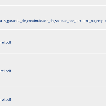
2018_garantia_de_continuidade_da_solucao_por_terceiros_ou_empre
rel.pdf
rel.pdf
rel.pdf