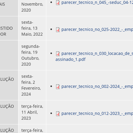
parecer_tecnico_n_045_-seduc_04-1
AIS
Novembro,
2020
sexta-
ISTIDO
feira, 13
parecer_tecnico_no_025-2022_-_emp
DOR
Maio, 2022
segunda-
feira, 19
parecer_tecnico_n_030_locacao_de_
Outubro,
assinado_1.pdf
2020
sexta-
OLUÇÃO
feira, 2
parecer_tecnico_no_002-2024_-_emp
Fevereiro,
2024
OLUÇÃO
terça-feira,
11 Abril,
parecer_tecnico_no_012-2023_-_emp
2023
OLUÇÃO
terça-feira,