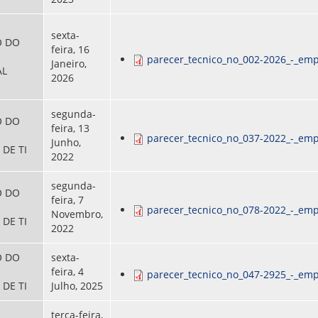
sexta-
O DO
feira, 16
parecer_tecnico_no_002-2026_-_emp
Janeiro,
AL
2026
segunda-
O DO
feira, 13
parecer_tecnico_no_037-2022_-_emp
Junho,
DE TI
2022
segunda-
O DO
feira, 7
parecer_tecnico_no_078-2022_-_emp
Novembro,
DE TI
2022
O DO
sexta-
feira, 4
parecer_tecnico_no_047-2925_-_emp
DE TI
Julho, 2025
terça-feira,