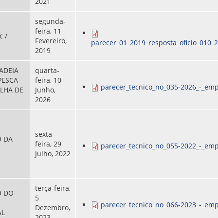
2021
segunda-
feira, 11
c /
Fevereiro,
parecer_01_2019_resposta_oficio_010_
2019
ADEIA
quarta-
PESCA
feira, 10
parecer_tecnico_no_035-2026_-_emp
ILHA DE
Junho,
2026
sexta-
 DA
feira, 29
parecer_tecnico_no_055-2022_-_emp
Julho, 2022
terça-feira,
O DO
5
parecer_tecnico_no_066-2023_-_emp
Dezembro,
AL
2023