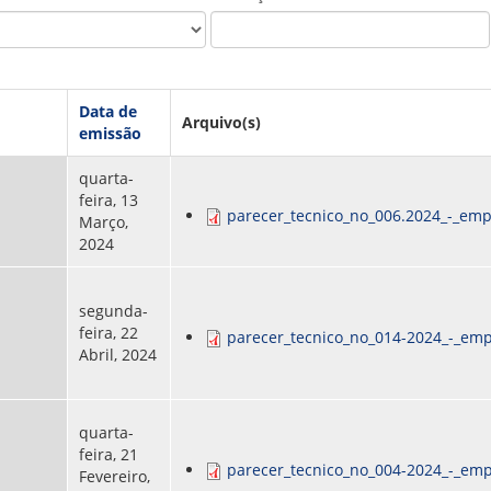
PPP - PERFIL PROFISSIOGRÁFICO 
PUBLICAÇÕES
PROGRAMA QUALIDADE DE VIDA
PROGRAMA DE ESTAGIÁRIO
SAÚDE DO TRABALHADOR
Data de
Arquivo(s)
emissão
quarta-
feira, 13
parecer_tecnico_no_006.2024_-_emp
Março,
2024
segunda-
feira, 22
parecer_tecnico_no_014-2024_-_emp
Abril, 2024
quarta-
feira, 21
parecer_tecnico_no_004-2024_-_emp
Fevereiro,