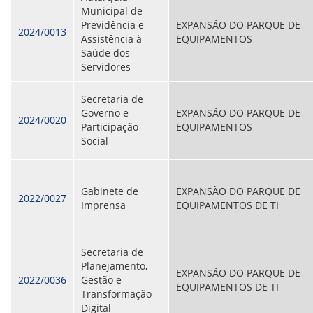
ORIENTAÇÕES TÉCNICAS
Municipal de
SEGURANÇA DA INFORMAÇÃO
Previdência e
EXPANSÃO DO PARQUE DE
2024/0013
RISI - FAQ (PERGUNTAS FREQUENTES)
Assistência à
EQUIPAMENTOS
CATÁLOGO DE SERVIÇOS DE TIC
Saúde dos
PARECERES TÉCNICOS
Servidores
ORIENTAÇÕES
MODELO
Secretaria de
PARECERES TÉCNICOS EMITIDOS
Governo e
EXPANSÃO DO PARQUE DE
2024/0020
PUBLICAÇÕES
Participação
EQUIPAMENTOS
PORTARIAS
Social
RESOLUÇÕES
DIVERSOS
ATAS DA CIPA
ATAS E RESOLUÇÕES DO CONSELHO FISCAL
Gabinete de
EXPANSÃO DO PARQUE DE
2022/0027
ATAS DO CONSADE
Imprensa
EQUIPAMENTOS DE TI
CHAMAMENTOS PÚBLICOS
TERMOS
Secretaria de
TRANSPARÊNCIA
Planejamento,
EXPANSÃO DO PARQUE DE
2022/0036
Gestão e
EQUIPAMENTOS DE TI
CONTATO
Transformação
Digital