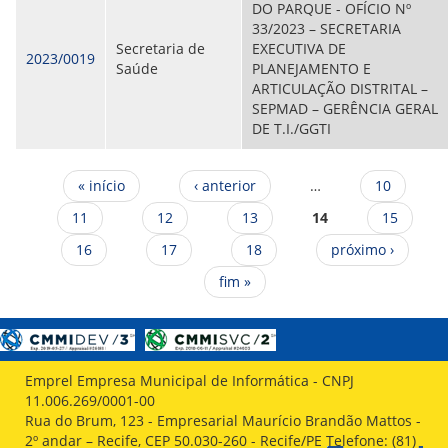
DO PARQUE - OFÍCIO Nº
33/2023 – SECRETARIA
Secretaria de
EXECUTIVA DE
2023/0019
Saúde
PLANEJAMENTO E
ARTICULAÇÃO DISTRITAL –
SEPMAD – GERÊNCIA GERAL
DE T.I./GGTI
Páginas
« início
‹ anterior
…
10
11
12
13
14
15
16
17
18
próximo ›
fim »
Emprel Empresa Municipal de Informática - CNPJ
11.006.269/0001-00
Rua do Brum, 123 - Empresarial Maurício Brandão Mattos -
2º andar – Recife, CEP 50.030-260 - Recife/PE Telefone: (81)