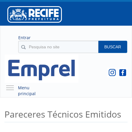
Entrar
BUSCAR
Menu
principal
A EMPREL
Pareceres Técnicos Emitidos
QUEM SOMOS
O QUE É A EMPREL
HISTÓRICO