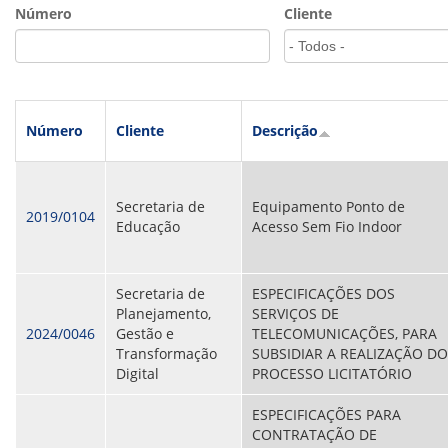
VÍDEOS
Número
Cliente
ORGANOGRAMA
CONSELHOS
LOCALIZAÇÃO
GESTORES
GOVERNANÇA
Número
Cliente
Descrição
NOTÍCIAS
COMPRAS
Secretaria de
Equipamento Ponto de
2019/0104
Educação
Acesso Sem Fio Indoor
COMISSÕES
LICITAÇÕES
ATAS DE REGISTRO DE PREÇOS
REGULAMENTO INTERNO DE LICITAÇÕES E
Secretaria de
ESPECIFICAÇÕES DOS
CONTRATO
Planejamento,
SERVIÇOS DE
2024/0046
Gestão e
TELECOMUNICAÇÕES, PARA
GESTÃO DE PESSOAS
Transformação
SUBSIDIAR A REALIZAÇÃO DO
Digital
PROCESSO LICITATÓRIO
COLABORADORES
PLR
ESPECIFICAÇÕES PARA
PARTICIPAÇÃO NOS LUCROS E RESULTADOS
CONTRATAÇÃO DE