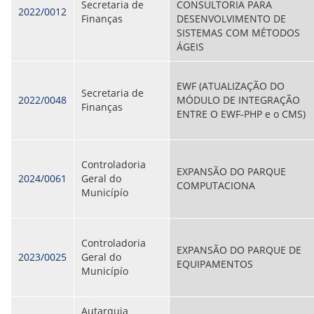
CONSULTA MEUS RECURSOS PLR
Secretaria de
CONSULTORIA PARA
2022/0012
CONSULTA TODOS RECURSOS PLR
Finanças
DESENVOLVIMENTO DE
CONSULTA QUESTIONAMENTO / ESCLARECIMENTO
SISTEMAS COM MÉTODOS
PLR
ÁGEIS
SERVIÇOS
PGDE - PROGRAMA DE GERENCIAMENTO DO
DESEMPENHO DOS EMPREGADOS DA EMPREL
EWF (ATUALIZAÇÃO DO
Secretaria de
AFASTAMENTOS DOS FUNCIONÁRIOS
2022/0048
MÓDULO DE INTEGRAÇÃO
Finanças
CAPACITAÇÃO
ENTRE O EWF-PHP e o CMS)
EVENTOS DA EMPREL
PPP - PERFIL PROFISSIOGRÁFICO
PREVIDENCIÁRIO
Controladoria
PROGRAMA QUALIDADE DE VIDA
EXPANSÃO DO PARQUE
2024/0061
Geral do
PROGRAMA DE ESTAGIÁRIO
COMPUTACIONA
Municípío
SAÚDE DO TRABALHADOR
PGDE 2022
PGDE 2023
PGDE 2024
Controladoria
EXPANSÃO DO PARQUE DE
2023/0025
Geral do
EQUIPAMENTOS
GESTÃO DA INFORMAÇÃO
Municípío
BOLETIM INFORMATIVO
BPM-DAF
Autarquia