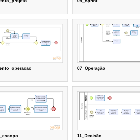
ento_projeto
04_Sprint
ento_projeto
04_Sprint
mento_operacao
07_Operação
mento_operacao
07_Operação
a_escopo
11_Decisão