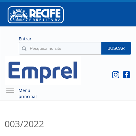
Entrar
BUSCAR
Menu
principal
A EMPREL
QUEM SOMOS
003/2022
O QUE É A EMPREL
HISTÓRICO