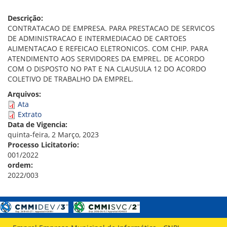
VÍDEOS
ORGANOGRAMA
Descrição:
CONSELHOS
CONTRATACAO DE EMPRESA. PARA PRESTACAO DE SERVICOS
LOCALIZAÇÃO
DE ADMINISTRACAO E INTERMEDIACAO DE CARTOES
GESTORES
ALIMENTACAO E REFEICAO ELETRONICOS. COM CHIP. PARA
GOVERNANÇA
ATENDIMENTO AOS SERVIDORES DA EMPREL. DE ACORDO
COM O DISPOSTO NO PAT E NA CLAUSULA 12 DO ACORDO
NOTÍCIAS
COLETIVO DE TRABALHO DA EMPREL.
Arquivos:
COMPRAS
Ata
Extrato
COMISSÕES
Data de Vigencia:
LICITAÇÕES
quinta-feira, 2 Março, 2023
ATAS DE REGISTRO DE PREÇOS
Processo Licitatorio:
REGULAMENTO INTERNO DE LICITAÇÕES E
001/2022
CONTRATO
ordem:
2022/003
GESTÃO DE PESSOAS
COLABORADORES
PLR
PARTICIPAÇÃO NOS LUCROS E RESULTADOS