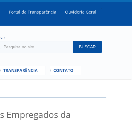
.
Portal da Transparência
Ouvidoria Geral
rar
BUSCAR
TRANSPARÊNCIA
CONTATO
SULTADOS
MENTO DO DESEMPENHO DOS EMPREGADOS DA EMPREL
IOS
RISI - FAQ (PERGUNTAS FREQUENTES)
s Empregados da
SCLARECIMENTO PLR
C
ORIENTAÇÕES