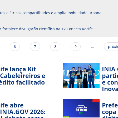
etes elétricos compartilhados e amplia mobilidade urbana
 fortalece divulgação científica na TV Conecta Recife
6
7
8
9
…
próxi
ife lança Kit
INIA
 Cabeleireiros e
parti
dito facilitado
e con
Inova
ife abre
Prefe
 INIA.GOV 2026:
copa