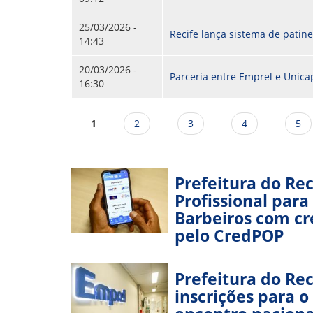
25/03/2026 -
Recife lança sistema de patin
14:43
20/03/2026 -
Parceria entre Emprel e Unicap
16:30
Páginas
1
2
3
4
5
Prefeitura do Rec
Profissional para
Barbeiros com cré
pelo CredPOP
Prefeitura do Rec
inscrições para o