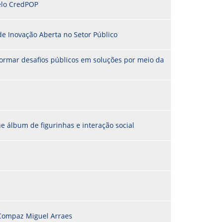
pelo CredPOP
PREVIDENCIÁRIO
MODELO
PORTARIAS
PARECERES TÉCNICOS EMITIDOS
RESOLUÇÕES
de Inovação Aberta no Setor Público
DIVERSOS
ATAS DA CIPA
formar desafios públicos em soluções por meio da
ATAS E RESOLUÇÕES DO CONSELHO FISCAL
ATAS DO CONSADE
CHAMAMENTOS PÚBLICOS
TERMOS
e álbum de figurinhas e interação social
o Compaz Miguel Arraes