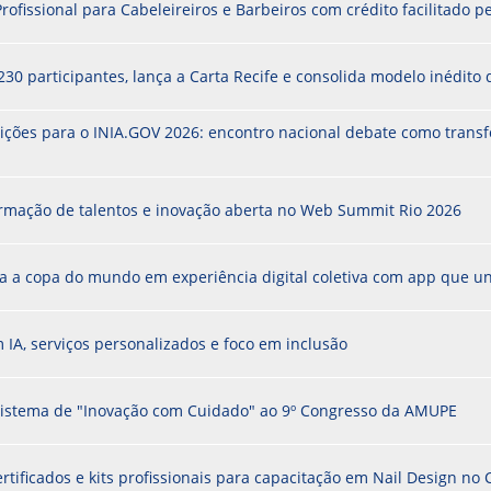
 Profissional para Cabeleireiros e Barbeiros com crédito facilitado 
PPP - PERFIL PROFISSIOGRÁFICO 
PUBLICAÇÕES
PROGRAMA QUALIDADE DE VIDA
30 participantes, lança a Carta Recife e consolida modelo inédito 
PROGRAMA DE ESTAGIÁRIO
SAÚDE DO TRABALHADOR
crições para o INIA.GOV 2026: encontro nacional debate como trans
ormação de talentos e inovação aberta no Web Summit Rio 2026
ma a copa do mundo em experiência digital coletiva com app que un
 IA, serviços personalizados e foco em inclusão
ssistema de "Inovação com Cuidado" ao 9º Congresso da AMUPE
ertificados e kits profissionais para capacitação em Nail Design n