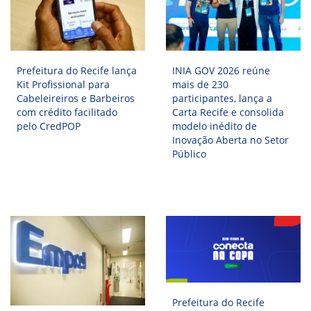
ORIENTAÇÕES TÉCNICAS
SEGURANÇA DA INFORMAÇÃO
RISI - FAQ (PERGUNTAS FREQUENTES)
CATÁLOGO DE SERVIÇOS DE TIC
PARECERES TÉCNICOS
Prefeitura do Recife lança
INIA GOV 2026 reúne
ORIENTAÇÕES
Kit Profissional para
mais de 230
MODELO
Cabeleireiros e Barbeiros
participantes, lança a
PARECERES TÉCNICOS EMITIDOS
com crédito facilitado
Carta Recife e consolida
PUBLICAÇÕES
pelo CredPOP
modelo inédito de
PORTARIAS
Inovação Aberta no Setor
RESOLUÇÕES
Público
DIVERSOS
ATAS DA CIPA
ATAS E RESOLUÇÕES DO CONSELHO FISCAL
ATAS DO CONSADE
CHAMAMENTOS PÚBLICOS
TERMOS
TRANSPARÊNCIA
CONTATO
Prefeitura do Recife