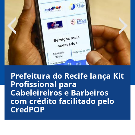
VÍDEOS
ORGANOGRAMA
CONSELHOS
LOCALIZAÇÃO
GESTORES
GOVERNANÇA
NOTÍCIAS
COMPRAS
COMISSÕES
Prefeitura do Recife lança Kit
LICITAÇÕES
ATAS DE REGISTRO DE PREÇOS
Profissional para
REGULAMENTO INTERNO DE LICITAÇÕES E
Cabeleireiros e Barbeiros
CONTRATO
com crédito facilitado pelo
GESTÃO DE PESSOAS
CredPOP
COLABORADORES
PLR
PARTICIPAÇÃO NOS LUCROS E RESULTADOS