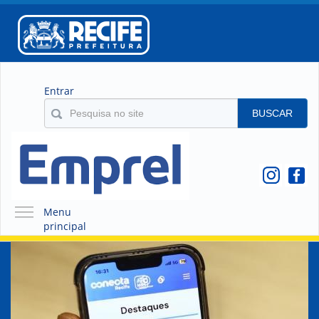
Entrar
BUSCAR
Menu
principal
A EMPREL
QUEM SOMOS
O QUE É A EMPREL
HISTÓRICO