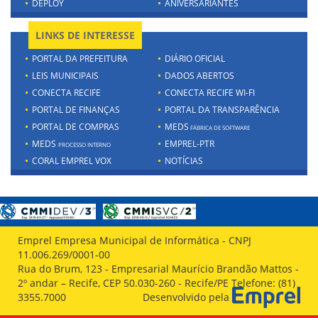
DEPLOY
ANIVERSARIANTES
LINKS DE INTERESSE
PORTAL DA PREFEITURA
DIÁRIO OFICIAL
LEIS MUNICIPAIS
DADOS ABERTOS
CONECTA RECIFE
CONECTA RECIFE WI-FI
PORTAL DE FINANÇAS
PORTAL DA TRANSPARÊNCIA
PORTAL DE COMPRAS
MEDS
FÁBRICA DE SOFTWARE
MEDS
EMPREL-PTR
PROCESSO INTERNO
CORAL EMPREL VOX
NOTÍCIAS
Emprel Empresa Municipal de Informática - CNPJ
11.006.269/0001-00
Rua do Brum, 123 - Empresarial Maurício Brandão Mattos -
2º andar – Recife, CEP 50.030-260 - Recife/PE Telefone: (81)
3355.7000
Desenvolvido pela