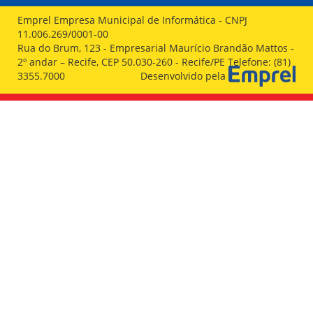
ORIENTAÇÕES TÉCNICAS
Emprel Empresa Municipal de Informática - CNPJ
SEGURANÇA DA INFORMAÇÃO
11.006.269/0001-00
RISI - FAQ (PERGUNTAS FREQUENTES)
Rua do Brum, 123 - Empresarial Maurício Brandão Mattos -
CATÁLOGO DE SERVIÇOS DE TIC
2º andar – Recife, CEP 50.030-260 - Recife/PE Telefone: (81)
PARECERES TÉCNICOS
3355.7000
Desenvolvido pela
ORIENTAÇÕES
MODELO
PARECERES TÉCNICOS EMITIDOS
PUBLICAÇÕES
PORTARIAS
RESOLUÇÕES
DIVERSOS
ATAS DA CIPA
ATAS E RESOLUÇÕES DO CONSELHO FISCAL
ATAS DO CONSADE
CHAMAMENTOS PÚBLICOS
TERMOS
TRANSPARÊNCIA
CONTATO