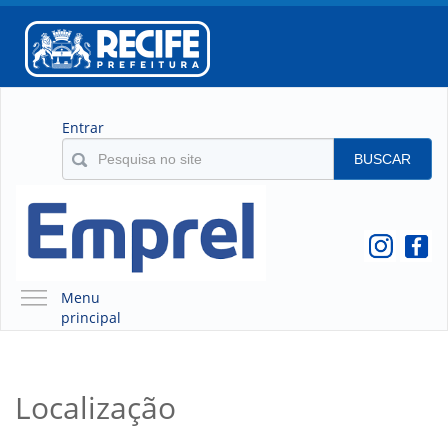
Entrar
BUSCAR
Menu
principal
A EMPREL
QUEM SOMOS
Localização
O QUE É A EMPREL
HISTÓRICO