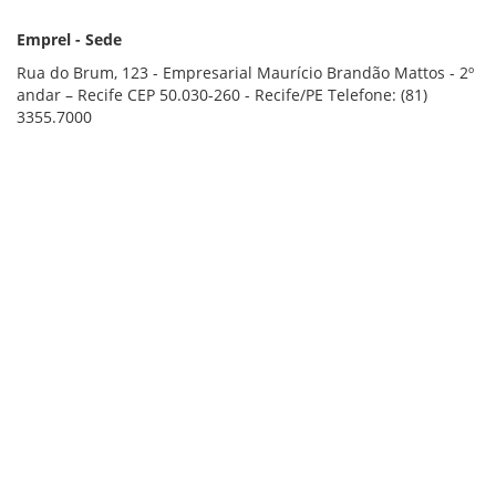
VÍDEOS
ORGANOGRAMA
Emprel - Sede
CONSELHOS
LOCALIZAÇÃO
Rua do Brum, 123 - Empresarial Maurício Brandão Mattos - 2º
GESTORES
andar – Recife CEP 50.030-260 - Recife/PE Telefone: (81)
GOVERNANÇA
3355.7000
NOTÍCIAS
COMPRAS
COMISSÕES
LICITAÇÕES
ATAS DE REGISTRO DE PREÇOS
REGULAMENTO INTERNO DE LICITAÇÕES E
CONTRATO
GESTÃO DE PESSOAS
COLABORADORES
PLR
PARTICIPAÇÃO NOS LUCROS E RESULTADOS