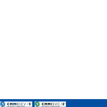
CONSULTA MEUS RECURSOS PLR
CONSULTA TODOS RECURSOS PLR
CONSULTA QUESTIONAMENTO / ESCLARECIMENTO
PLR
SERVIÇOS
PGDE - PROGRAMA DE GERENCIAMENTO DO
DESEMPENHO DOS EMPREGADOS DA EMPREL
AFASTAMENTOS DOS FUNCIONÁRIOS
CAPACITAÇÃO
EVENTOS DA EMPREL
PPP - PERFIL PROFISSIOGRÁFICO
PREVIDENCIÁRIO
PROGRAMA QUALIDADE DE VIDA
PROGRAMA DE ESTAGIÁRIO
SAÚDE DO TRABALHADOR
PGDE 2022
PGDE 2023
PGDE 2024
GESTÃO DA INFORMAÇÃO
BOLETIM INFORMATIVO
BPM-DAF