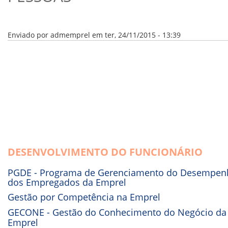
VÍDEOS
ORGANOGRAMA
CONSELHOS
LOCALIZAÇÃO
Enviado por
admemprel
em ter, 24/11/2015 - 13:39
GESTORES
GOVERNANÇA
NOTÍCIAS
COMPRAS
COMISSÕES
LICITAÇÕES
ATAS DE REGISTRO DE PREÇOS
REGULAMENTO INTERNO DE LICITAÇÕES E
DESENVOLVIMENTO DO FUNCIONÁRIO
CONTRATO
PGDE - Programa de Gerenciamento do Desempen
GESTÃO DE PESSOAS
dos Empregados da Emprel
Gestão por Competência na Emprel
COLABORADORES
PLR
GECONE - Gestão do Conhecimento do Negócio da
PARTICIPAÇÃO NOS LUCROS E RESULTADOS
Emprel