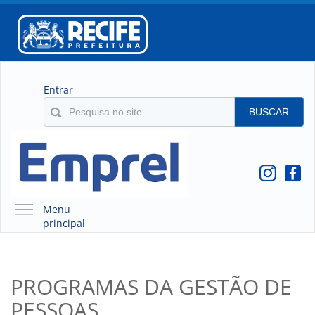
Entrar
BUSCAR
Menu
principal
A EMPREL
QUEM SOMOS
PROGRAMAS DA GESTÃO DE
O QUE É A EMPREL
PESSOAS
HISTÓRICO