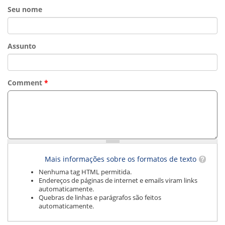
ORIENTAÇÕES TÉCNICAS
Seu nome
SEGURANÇA DA INFORMAÇÃO
RISI - FAQ (PERGUNTAS FREQUENTES)
CATÁLOGO DE SERVIÇOS DE TIC
Assunto
PARECERES TÉCNICOS
ORIENTAÇÕES
MODELO
PARECERES TÉCNICOS EMITIDOS
Comment
*
PUBLICAÇÕES
PORTARIAS
RESOLUÇÕES
DIVERSOS
ATAS DA CIPA
ATAS E RESOLUÇÕES DO CONSELHO FISCAL
ATAS DO CONSADE
CHAMAMENTOS PÚBLICOS
Mais informações sobre os formatos de texto
TERMOS
Nenhuma tag HTML permitida.
Endereços de páginas de internet e emails viram links
TRANSPARÊNCIA
automaticamente.
Quebras de linhas e parágrafos são feitos
automaticamente.
CONTATO