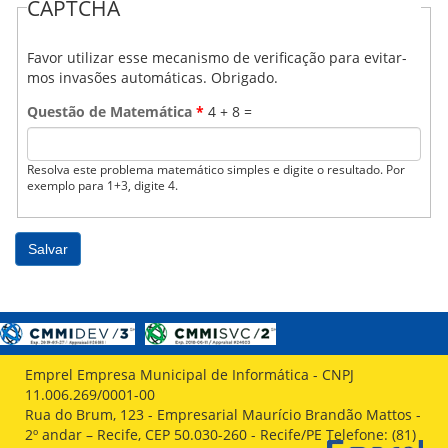
CAPTCHA
Favor utilizar esse mecanismo de verificação para evitar-
mos invasões automáticas. Obrigado.
Questão de Matemática
*
4 + 8 =
Resolva este problema matemático simples e digite o resultado. Por
exemplo para 1+3, digite 4.
Emprel Empresa Municipal de Informática - CNPJ
11.006.269/0001-00
Rua do Brum, 123 - Empresarial Maurício Brandão Mattos -
2º andar – Recife, CEP 50.030-260 - Recife/PE Telefone: (81)