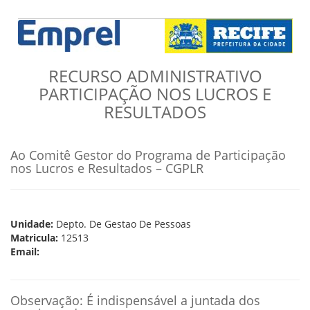
VÍDEOS
ORGANOGRAMA
CONSELHOS
LOCALIZAÇÃO
GESTORES
RECURSO ADMINISTRATIVO
GOVERNANÇA
PARTICIPAÇÃO NOS LUCROS E
NOTÍCIAS
RESULTADOS
COMPRAS
Ao Comitê Gestor do Programa de Participação
COMISSÕES
nos Lucros e Resultados – CGPLR
LICITAÇÕES
ATAS DE REGISTRO DE PREÇOS
REGULAMENTO INTERNO DE LICITAÇÕES E
CONTRATO
Unidade:
Depto. De Gestao De Pessoas
Matricula:
12513
GESTÃO DE PESSOAS
Email:
COLABORADORES
PLR
PARTICIPAÇÃO NOS LUCROS E RESULTADOS
Observação: É indispensável a juntada dos