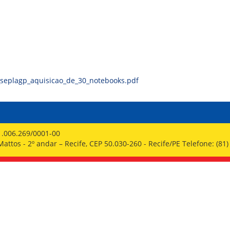
PPP - PERFIL PROFISSIOGRÁFICO 
PUBLICAÇÕES
PROGRAMA QUALIDADE DE VIDA
PROGRAMA DE ESTAGIÁRIO
SAÚDE DO TRABALHADOR
_seplagp_aquisicao_de_30_notebooks.pdf
1.006.269/0001-00
ttos - 2º andar – Recife, CEP 50.030-260 - Recife/PE Telefone: (81