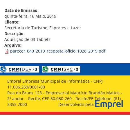
VÍDEOS
ORGANOGRAMA
Data de Emissão:
CONSELHOS
quinta-feira, 16 Maio, 2019
LOCALIZAÇÃO
Cliente:
GESTORES
Secretaria de Turismo, Esportes e Lazer
GOVERNANÇA
Descrição:
Aquisição de 03 Tablets
NOTÍCIAS
Arquivo:
parecer_040_2019_resposta_oficio_1028_2019.pdf
COMPRAS
COMISSÕES
LICITAÇÕES
ATAS DE REGISTRO DE PREÇOS
Emprel Empresa Municipal de Informática - CNPJ
REGULAMENTO INTERNO DE LICITAÇÕES E
11.006.269/0001-00
CONTRATO
Rua do Brum, 123 - Empresarial Maurício Brandão Mattos -
2º andar – Recife, CEP 50.030-260 - Recife/PE Telefone: (81)
GESTÃO DE PESSOAS
3355.7000
Desenvolvido pela
COLABORADORES
PLR
PARTICIPAÇÃO NOS LUCROS E RESULTADOS