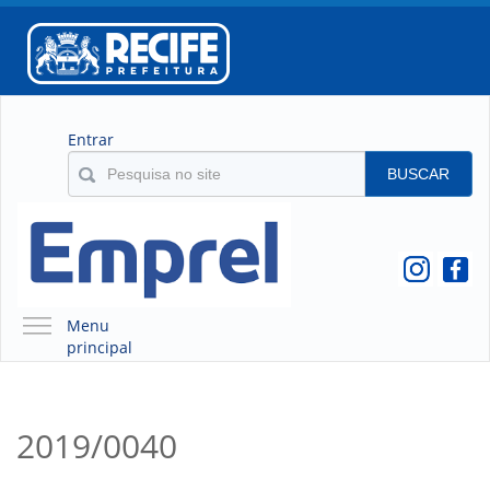
Entrar
BUSCAR
Menu
principal
A EMPREL
QUEM SOMOS
2019/0040
O QUE É A EMPREL
HISTÓRICO