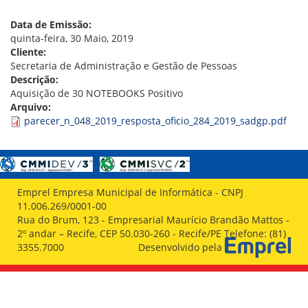
VÍDEOS
ORGANOGRAMA
Data de Emissão:
CONSELHOS
quinta-feira, 30 Maio, 2019
LOCALIZAÇÃO
Cliente:
GESTORES
Secretaria de Administração e Gestão de Pessoas
GOVERNANÇA
Descrição:
Aquisição de 30 NOTEBOOKS Positivo
NOTÍCIAS
Arquivo:
parecer_n_048_2019_resposta_oficio_284_2019_sadgp.pdf
COMPRAS
COMISSÕES
LICITAÇÕES
ATAS DE REGISTRO DE PREÇOS
Emprel Empresa Municipal de Informática - CNPJ
REGULAMENTO INTERNO DE LICITAÇÕES E
11.006.269/0001-00
CONTRATO
Rua do Brum, 123 - Empresarial Maurício Brandão Mattos -
2º andar – Recife, CEP 50.030-260 - Recife/PE Telefone: (81)
GESTÃO DE PESSOAS
3355.7000
Desenvolvido pela
COLABORADORES
PLR
PARTICIPAÇÃO NOS LUCROS E RESULTADOS