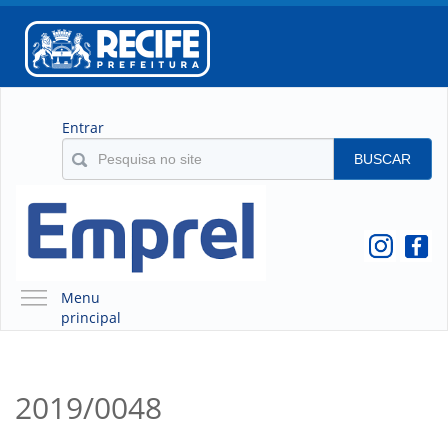
Entrar
BUSCAR
Menu
principal
A EMPREL
QUEM SOMOS
2019/0048
O QUE É A EMPREL
HISTÓRICO