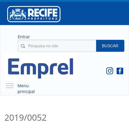
Entrar
BUSCAR
Menu
principal
A EMPREL
QUEM SOMOS
2019/0052
O QUE É A EMPREL
HISTÓRICO