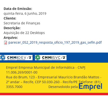
VÍDEOS
ORGANOGRAMA
Data de Emissão:
CONSELHOS
quinta-feira, 6 Junho, 2019
LOCALIZAÇÃO
Cliente:
GESTORES
Secretaria de Finanças
GOVERNANÇA
Descrição:
Aquisição de 22 Desktops
NOTÍCIAS
Arquivo:
parecer_052_2019_resposta_oficio_197_2019_gas_sefin.pdf
COMPRAS
COMISSÕES
LICITAÇÕES
ATAS DE REGISTRO DE PREÇOS
Emprel Empresa Municipal de Informática - CNPJ
REGULAMENTO INTERNO DE LICITAÇÕES E
11.006.269/0001-00
CONTRATO
Rua do Brum, 123 - Empresarial Maurício Brandão Mattos -
2º andar – Recife, CEP 50.030-260 - Recife/PE Telefone: (81)
GESTÃO DE PESSOAS
3355.7000
Desenvolvido pela
COLABORADORES
PLR
PARTICIPAÇÃO NOS LUCROS E RESULTADOS