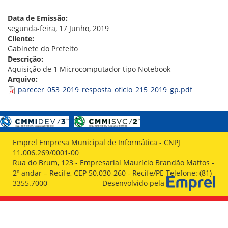
VÍDEOS
ORGANOGRAMA
Data de Emissão:
CONSELHOS
segunda-feira, 17 Junho, 2019
LOCALIZAÇÃO
Cliente:
GESTORES
Gabinete do Prefeito
GOVERNANÇA
Descrição:
Aquisição de 1 Microcomputador tipo Notebook
NOTÍCIAS
Arquivo:
parecer_053_2019_resposta_oficio_215_2019_gp.pdf
COMPRAS
COMISSÕES
LICITAÇÕES
ATAS DE REGISTRO DE PREÇOS
Emprel Empresa Municipal de Informática - CNPJ
REGULAMENTO INTERNO DE LICITAÇÕES E
11.006.269/0001-00
CONTRATO
Rua do Brum, 123 - Empresarial Maurício Brandão Mattos -
2º andar – Recife, CEP 50.030-260 - Recife/PE Telefone: (81)
GESTÃO DE PESSOAS
3355.7000
Desenvolvido pela
COLABORADORES
PLR
PARTICIPAÇÃO NOS LUCROS E RESULTADOS