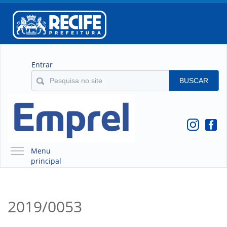
Entrar
BUSCAR
Menu
principal
A EMPREL
QUEM SOMOS
2019/0053
O QUE É A EMPREL
HISTÓRICO