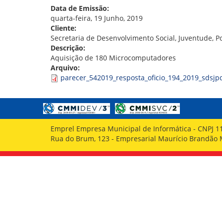
GOVERNANÇA
Data de Emissão:
quarta-feira, 19 Junho, 2019
Cliente:
Secretaria de Desenvolvimento Social, Juventude, P
Descrição:
Aquisição de 180 Microcomputadores
Arquivo:
parecer_542019_resposta_oficio_194_2019_sdsjp
Emprel Empresa Municipal de Informática - CNPJ 1
Rua do Brum, 123 - Empresarial Maurício Brandão Ma