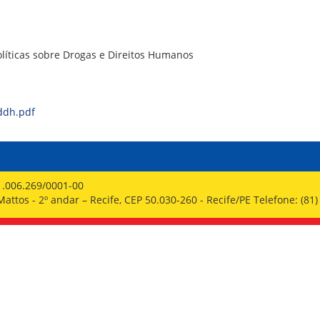
PPP - PERFIL PROFISSIOGRÁFICO 
PUBLICAÇÕES
PROGRAMA QUALIDADE DE VIDA
PROGRAMA DE ESTAGIÁRIO
olíticas sobre Drogas e Direitos Humanos
SAÚDE DO TRABALHADOR
ddh.pdf
1.006.269/0001-00
ttos - 2º andar – Recife, CEP 50.030-260 - Recife/PE Telefone: (81