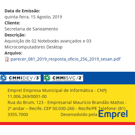
VÍDEOS
ORGANOGRAMA
Data de Emissão:
CONSELHOS
quinta-feira, 15 Agosto, 2019
LOCALIZAÇÃO
Cliente:
GESTORES
Secretaria de Saneamento
GOVERNANÇA
Descrição:
Aquisição de 02 Notebooks avançados e 03
NOTÍCIAS
Microcomputadores Desktop
Arquivo:
COMPRAS
parecer_081_2019_resposta_oficio_256_2019_sesan.pdf
COMISSÕES
LICITAÇÕES
ATAS DE REGISTRO DE PREÇOS
REGULAMENTO INTERNO DE LICITAÇÕES E
Emprel Empresa Municipal de Informática - CNPJ
CONTRATO
11.006.269/0001-00
Rua do Brum, 123 - Empresarial Maurício Brandão Mattos -
GESTÃO DE PESSOAS
2º andar – Recife, CEP 50.030-260 - Recife/PE Telefone: (81)
3355.7000
Desenvolvido pela
COLABORADORES
PLR
PARTICIPAÇÃO NOS LUCROS E RESULTADOS