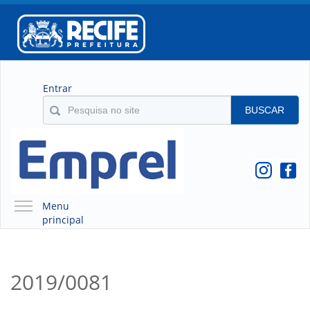
Entrar
BUSCAR
Menu
principal
A EMPREL
QUEM SOMOS
2019/0081
O QUE É A EMPREL
HISTÓRICO