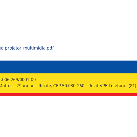
PPP - PERFIL PROFISSIOGRÁFICO 
PUBLICAÇÕES
PROGRAMA QUALIDADE DE VIDA
PROGRAMA DE ESTAGIÁRIO
SAÚDE DO TRABALHADOR
c_projetor_multimidia.pdf
1.006.269/0001-00
ttos - 2º andar – Recife, CEP 50.030-260 - Recife/PE Telefone: (81