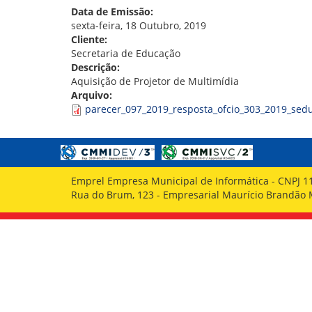
GOVERNANÇA
Data de Emissão:
sexta-feira, 18 Outubro, 2019
Cliente:
Secretaria de Educação
Descrição:
Aquisição de Projetor de Multimídia
Arquivo:
parecer_097_2019_resposta_ofcio_303_2019_sedu
Emprel Empresa Municipal de Informática - CNPJ 1
Rua do Brum, 123 - Empresarial Maurício Brandão Ma