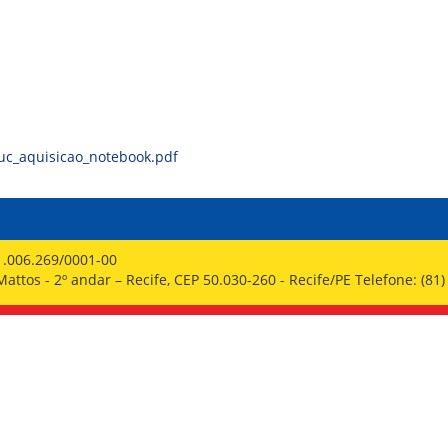
PPP - PERFIL PROFISSIOGRÁFICO 
PUBLICAÇÕES
PROGRAMA QUALIDADE DE VIDA
PROGRAMA DE ESTAGIÁRIO
SAÚDE DO TRABALHADOR
uc_aquisicao_notebook.pdf
1.006.269/0001-00
ttos - 2º andar – Recife, CEP 50.030-260 - Recife/PE Telefone: (81