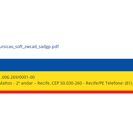
PPP - PERFIL PROFISSIOGRÁFICO 
PUBLICAÇÕES
PROGRAMA QUALIDADE DE VIDA
PROGRAMA DE ESTAGIÁRIO
SAÚDE DO TRABALHADOR
uisicao_soft_zwcad_sadgp.pdf
1.006.269/0001-00
ttos - 2º andar – Recife, CEP 50.030-260 - Recife/PE Telefone: (81