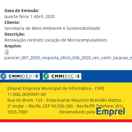
VÍDEOS
ORGANOGRAMA
Data de Emissão:
CONSELHOS
quarta-feira, 1 Abril, 2020
LOCALIZAÇÃO
Cliente:
GESTORES
Secretaria de Meio Ambiente e Sustentabilidade
GOVERNANÇA
Descrição:
Renovação contrato Locação de Microcomputadores
NOTÍCIAS
Arquivo:
COMPRAS
parecer_007_2020_resposta_oficio_036_2020_ren_contr_locacao_
COMISSÕES
LICITAÇÕES
ATAS DE REGISTRO DE PREÇOS
REGULAMENTO INTERNO DE LICITAÇÕES E
Emprel Empresa Municipal de Informática - CNPJ
CONTRATO
11.006.269/0001-00
Rua do Brum, 123 - Empresarial Maurício Brandão Mattos -
GESTÃO DE PESSOAS
2º andar – Recife, CEP 50.030-260 - Recife/PE Telefone: (81)
3355.7000
Desenvolvido pela
COLABORADORES
PLR
PARTICIPAÇÃO NOS LUCROS E RESULTADOS