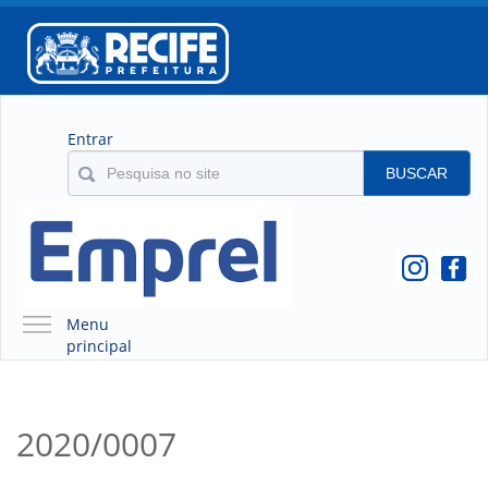
Entrar
BUSCAR
Menu
principal
A EMPREL
QUEM SOMOS
2020/0007
O QUE É A EMPREL
HISTÓRICO