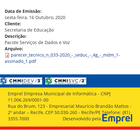
VÍDEOS
ORGANOGRAMA
Data de Emissão:
CONSELHOS
sexta-feira, 16 Outubro, 2020
LOCALIZAÇÃO
Cliente:
GESTORES
Secretaria de Educação
GOVERNANÇA
Descrição:
Pacote Serviços de Dados e Voz
NOTÍCIAS
Arquivo:
parecer_tecnico_n_033-2020_-_seduc_-_4g_-_mdm_1-
COMPRAS
assinado_1.pdf
COMISSÕES
LICITAÇÕES
ATAS DE REGISTRO DE PREÇOS
REGULAMENTO INTERNO DE LICITAÇÕES E
Emprel Empresa Municipal de Informática - CNPJ
CONTRATO
11.006.269/0001-00
Rua do Brum, 123 - Empresarial Maurício Brandão Mattos -
GESTÃO DE PESSOAS
2º andar – Recife, CEP 50.030-260 - Recife/PE Telefone: (81)
3355.7000
Desenvolvido pela
COLABORADORES
PLR
PARTICIPAÇÃO NOS LUCROS E RESULTADOS