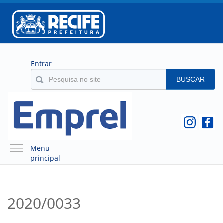
Entrar
BUSCAR
Menu
principal
A EMPREL
QUEM SOMOS
2020/0033
O QUE É A EMPREL
HISTÓRICO