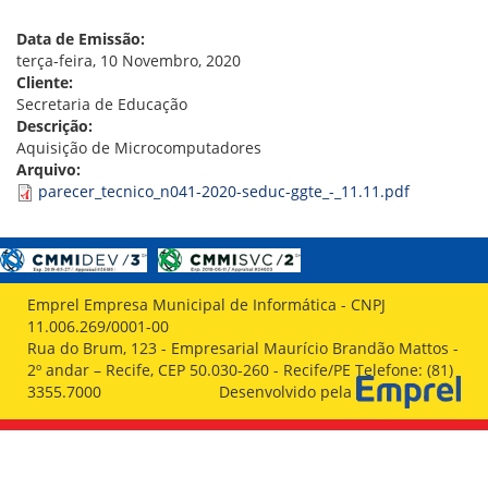
VÍDEOS
ORGANOGRAMA
Data de Emissão:
CONSELHOS
terça-feira, 10 Novembro, 2020
LOCALIZAÇÃO
Cliente:
GESTORES
Secretaria de Educação
GOVERNANÇA
Descrição:
Aquisição de Microcomputadores
NOTÍCIAS
Arquivo:
parecer_tecnico_n041-2020-seduc-ggte_-_11.11.pdf
COMPRAS
COMISSÕES
LICITAÇÕES
ATAS DE REGISTRO DE PREÇOS
Emprel Empresa Municipal de Informática - CNPJ
REGULAMENTO INTERNO DE LICITAÇÕES E
11.006.269/0001-00
CONTRATO
Rua do Brum, 123 - Empresarial Maurício Brandão Mattos -
2º andar – Recife, CEP 50.030-260 - Recife/PE Telefone: (81)
GESTÃO DE PESSOAS
3355.7000
Desenvolvido pela
COLABORADORES
PLR
PARTICIPAÇÃO NOS LUCROS E RESULTADOS