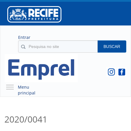
Entrar
BUSCAR
Menu
principal
A EMPREL
QUEM SOMOS
2020/0041
O QUE É A EMPREL
HISTÓRICO