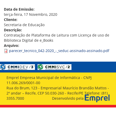
VÍDEOS
ORGANOGRAMA
Data de Emissão:
CONSELHOS
terça-feira, 17 Novembro, 2020
LOCALIZAÇÃO
Cliente:
GESTORES
Secretaria de Educação
GOVERNANÇA
Descrição:
Contratação de Plataforma de Leitura com Licença de uso de
NOTÍCIAS
Biblioteca Digital de e_Books
Arquivo:
COMPRAS
parecer_tecnico_042-2020_-_seduc-assinado-assinado.pdf
COMISSÕES
LICITAÇÕES
ATAS DE REGISTRO DE PREÇOS
REGULAMENTO INTERNO DE LICITAÇÕES E
Emprel Empresa Municipal de Informática - CNPJ
CONTRATO
11.006.269/0001-00
Rua do Brum, 123 - Empresarial Maurício Brandão Mattos -
GESTÃO DE PESSOAS
2º andar – Recife, CEP 50.030-260 - Recife/PE Telefone: (81)
3355.7000
Desenvolvido pela
COLABORADORES
PLR
PARTICIPAÇÃO NOS LUCROS E RESULTADOS