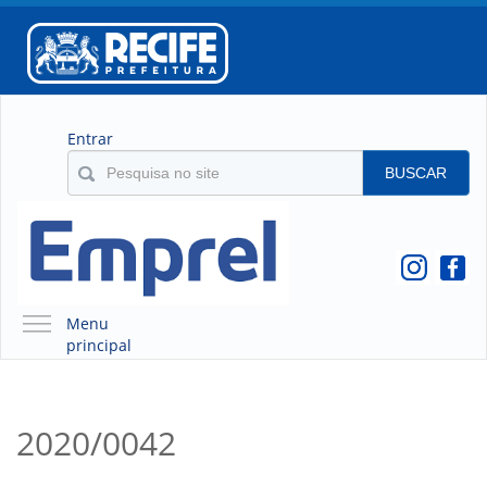
Entrar
BUSCAR
Menu
principal
A EMPREL
QUEM SOMOS
2020/0042
O QUE É A EMPREL
HISTÓRICO