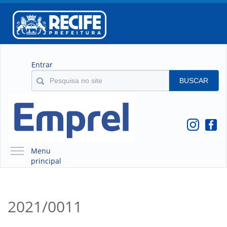
Entrar
BUSCAR
Menu
principal
A EMPREL
QUEM SOMOS
2021/0011
O QUE É A EMPREL
HISTÓRICO