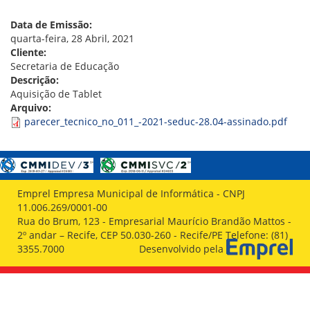
VÍDEOS
ORGANOGRAMA
Data de Emissão:
CONSELHOS
quarta-feira, 28 Abril, 2021
LOCALIZAÇÃO
Cliente:
GESTORES
Secretaria de Educação
GOVERNANÇA
Descrição:
Aquisição de Tablet
NOTÍCIAS
Arquivo:
parecer_tecnico_no_011_-2021-seduc-28.04-assinado.pdf
COMPRAS
COMISSÕES
LICITAÇÕES
ATAS DE REGISTRO DE PREÇOS
Emprel Empresa Municipal de Informática - CNPJ
REGULAMENTO INTERNO DE LICITAÇÕES E
11.006.269/0001-00
CONTRATO
Rua do Brum, 123 - Empresarial Maurício Brandão Mattos -
2º andar – Recife, CEP 50.030-260 - Recife/PE Telefone: (81)
GESTÃO DE PESSOAS
3355.7000
Desenvolvido pela
COLABORADORES
PLR
PARTICIPAÇÃO NOS LUCROS E RESULTADOS