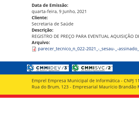
GOVERNANÇA
Data de Emissão:
quarta-feira, 9 Junho, 2021
Cliente:
Secretaria de Saúde
Descrição:
REGISTRO DE PREÇO PARA EVENTUAL AQUISIÇÃO 
Arquivo:
parecer_tecnico_n_022-2021_-_sesau-_-assinado_
Emprel Empresa Municipal de Informática - CNPJ 1
Rua do Brum, 123 - Empresarial Maurício Brandão Ma