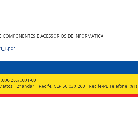
PPP - PERFIL PROFISSIOGRÁFICO 
PUBLICAÇÕES
PROGRAMA QUALIDADE DE VIDA
PROGRAMA DE ESTAGIÁRIO
SAÚDE DO TRABALHADOR
DE COMPONENTES E ACESSÓRIOS DE INFORMÁTICA
1_1.pdf
1.006.269/0001-00
ttos - 2º andar – Recife, CEP 50.030-260 - Recife/PE Telefone: (81