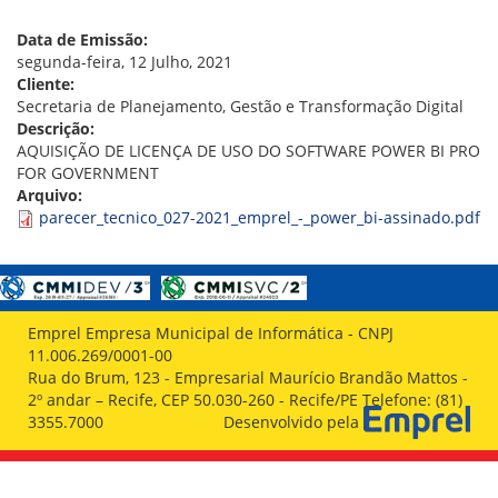
VÍDEOS
ORGANOGRAMA
Data de Emissão:
CONSELHOS
segunda-feira, 12 Julho, 2021
LOCALIZAÇÃO
Cliente:
GESTORES
Secretaria de Planejamento, Gestão e Transformação Digital
GOVERNANÇA
Descrição:
AQUISIÇÃO DE LICENÇA DE USO DO SOFTWARE POWER BI PRO
NOTÍCIAS
FOR GOVERNMENT
Arquivo:
COMPRAS
parecer_tecnico_027-2021_emprel_-_power_bi-assinado.pdf
COMISSÕES
LICITAÇÕES
ATAS DE REGISTRO DE PREÇOS
REGULAMENTO INTERNO DE LICITAÇÕES E
Emprel Empresa Municipal de Informática - CNPJ
CONTRATO
11.006.269/0001-00
Rua do Brum, 123 - Empresarial Maurício Brandão Mattos -
GESTÃO DE PESSOAS
2º andar – Recife, CEP 50.030-260 - Recife/PE Telefone: (81)
3355.7000
Desenvolvido pela
COLABORADORES
PLR
PARTICIPAÇÃO NOS LUCROS E RESULTADOS