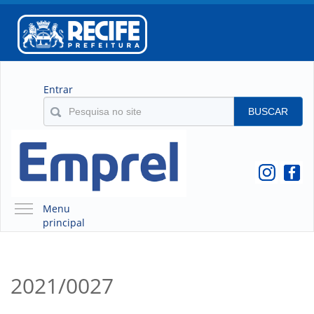
Entrar
BUSCAR
Menu
principal
A EMPREL
QUEM SOMOS
2021/0027
O QUE É A EMPREL
HISTÓRICO