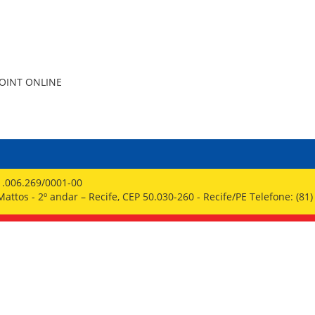
PPP - PERFIL PROFISSIOGRÁFICO 
PUBLICAÇÕES
PROGRAMA QUALIDADE DE VIDA
PROGRAMA DE ESTAGIÁRIO
SAÚDE DO TRABALHADOR
OINT ONLINE
1.006.269/0001-00
ttos - 2º andar – Recife, CEP 50.030-260 - Recife/PE Telefone: (81