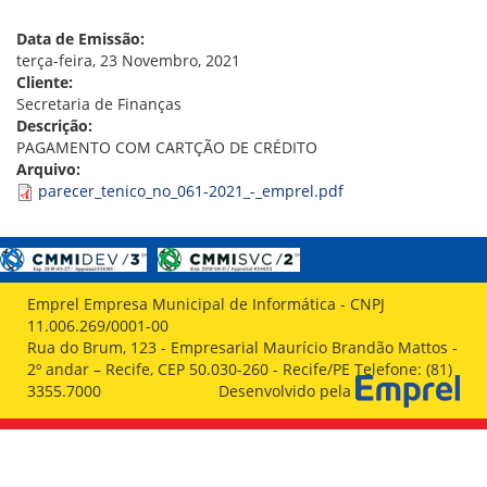
VÍDEOS
ORGANOGRAMA
Data de Emissão:
CONSELHOS
terça-feira, 23 Novembro, 2021
LOCALIZAÇÃO
Cliente:
GESTORES
Secretaria de Finanças
GOVERNANÇA
Descrição:
PAGAMENTO COM CARTÇÃO DE CRÉDITO
NOTÍCIAS
Arquivo:
parecer_tenico_no_061-2021_-_emprel.pdf
COMPRAS
COMISSÕES
LICITAÇÕES
ATAS DE REGISTRO DE PREÇOS
Emprel Empresa Municipal de Informática - CNPJ
REGULAMENTO INTERNO DE LICITAÇÕES E
11.006.269/0001-00
CONTRATO
Rua do Brum, 123 - Empresarial Maurício Brandão Mattos -
2º andar – Recife, CEP 50.030-260 - Recife/PE Telefone: (81)
GESTÃO DE PESSOAS
3355.7000
Desenvolvido pela
COLABORADORES
PLR
PARTICIPAÇÃO NOS LUCROS E RESULTADOS