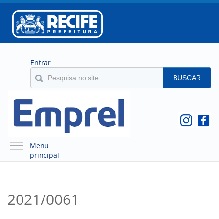
Entrar
BUSCAR
Menu
principal
A EMPREL
QUEM SOMOS
2021/0061
O QUE É A EMPREL
HISTÓRICO