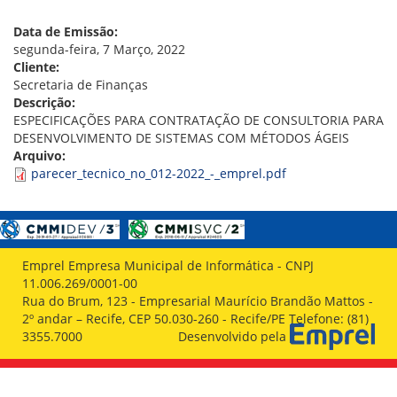
VÍDEOS
ORGANOGRAMA
Data de Emissão:
CONSELHOS
segunda-feira, 7 Março, 2022
LOCALIZAÇÃO
Cliente:
GESTORES
Secretaria de Finanças
GOVERNANÇA
Descrição:
ESPECIFICAÇÕES PARA CONTRATAÇÃO DE CONSULTORIA PARA
NOTÍCIAS
DESENVOLVIMENTO DE SISTEMAS COM MÉTODOS ÁGEIS
Arquivo:
COMPRAS
parecer_tecnico_no_012-2022_-_emprel.pdf
COMISSÕES
LICITAÇÕES
ATAS DE REGISTRO DE PREÇOS
REGULAMENTO INTERNO DE LICITAÇÕES E
Emprel Empresa Municipal de Informática - CNPJ
CONTRATO
11.006.269/0001-00
Rua do Brum, 123 - Empresarial Maurício Brandão Mattos -
GESTÃO DE PESSOAS
2º andar – Recife, CEP 50.030-260 - Recife/PE Telefone: (81)
3355.7000
Desenvolvido pela
COLABORADORES
PLR
PARTICIPAÇÃO NOS LUCROS E RESULTADOS