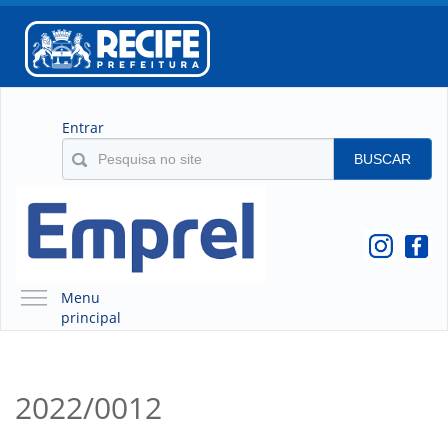
Entrar
BUSCAR
Menu
principal
A EMPREL
QUEM SOMOS
2022/0012
O QUE É A EMPREL
HISTÓRICO