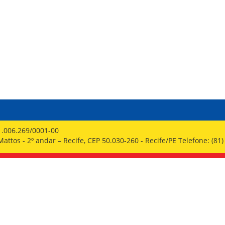
PPP - PERFIL PROFISSIOGRÁFICO 
PUBLICAÇÕES
PROGRAMA QUALIDADE DE VIDA
PROGRAMA DE ESTAGIÁRIO
SAÚDE DO TRABALHADOR
1.006.269/0001-00
ttos - 2º andar – Recife, CEP 50.030-260 - Recife/PE Telefone: (81