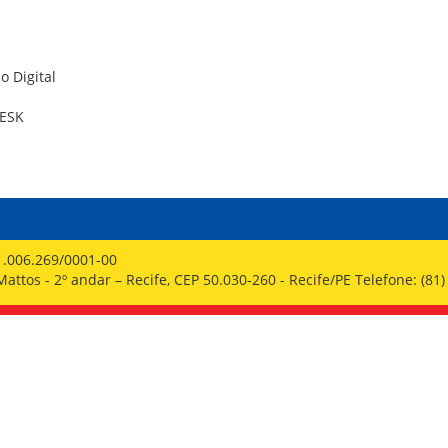
PPP - PERFIL PROFISSIOGRÁFICO 
PUBLICAÇÕES
PROGRAMA QUALIDADE DE VIDA
PROGRAMA DE ESTAGIÁRIO
o Digital
SAÚDE DO TRABALHADOR
ESK
1.006.269/0001-00
ttos - 2º andar – Recife, CEP 50.030-260 - Recife/PE Telefone: (81