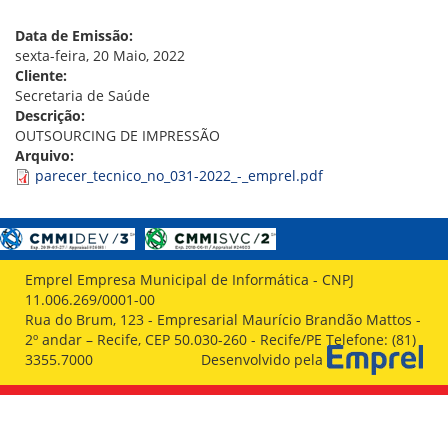
VÍDEOS
ORGANOGRAMA
Data de Emissão:
CONSELHOS
sexta-feira, 20 Maio, 2022
LOCALIZAÇÃO
Cliente:
GESTORES
Secretaria de Saúde
GOVERNANÇA
Descrição:
OUTSOURCING DE IMPRESSÃO
NOTÍCIAS
Arquivo:
parecer_tecnico_no_031-2022_-_emprel.pdf
COMPRAS
COMISSÕES
LICITAÇÕES
ATAS DE REGISTRO DE PREÇOS
Emprel Empresa Municipal de Informática - CNPJ
REGULAMENTO INTERNO DE LICITAÇÕES E
11.006.269/0001-00
CONTRATO
Rua do Brum, 123 - Empresarial Maurício Brandão Mattos -
2º andar – Recife, CEP 50.030-260 - Recife/PE Telefone: (81)
GESTÃO DE PESSOAS
3355.7000
Desenvolvido pela
COLABORADORES
PLR
PARTICIPAÇÃO NOS LUCROS E RESULTADOS