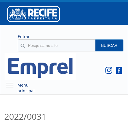
Entrar
BUSCAR
Menu
principal
A EMPREL
QUEM SOMOS
2022/0031
O QUE É A EMPREL
HISTÓRICO