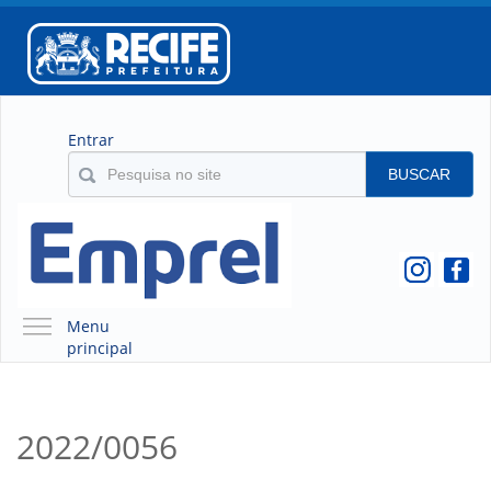
Entrar
BUSCAR
Menu
principal
A EMPREL
QUEM SOMOS
2022/0056
O QUE É A EMPREL
HISTÓRICO