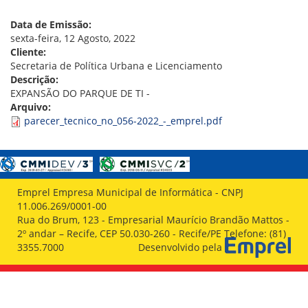
VÍDEOS
ORGANOGRAMA
Data de Emissão:
CONSELHOS
sexta-feira, 12 Agosto, 2022
LOCALIZAÇÃO
Cliente:
GESTORES
Secretaria de Política Urbana e Licenciamento
GOVERNANÇA
Descrição:
EXPANSÃO DO PARQUE DE TI -
NOTÍCIAS
Arquivo:
parecer_tecnico_no_056-2022_-_emprel.pdf
COMPRAS
COMISSÕES
LICITAÇÕES
ATAS DE REGISTRO DE PREÇOS
Emprel Empresa Municipal de Informática - CNPJ
REGULAMENTO INTERNO DE LICITAÇÕES E
11.006.269/0001-00
CONTRATO
Rua do Brum, 123 - Empresarial Maurício Brandão Mattos -
2º andar – Recife, CEP 50.030-260 - Recife/PE Telefone: (81)
GESTÃO DE PESSOAS
3355.7000
Desenvolvido pela
COLABORADORES
PLR
PARTICIPAÇÃO NOS LUCROS E RESULTADOS