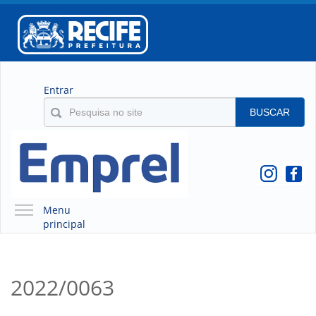
Entrar
BUSCAR
Menu
principal
A EMPREL
QUEM SOMOS
2022/0063
O QUE É A EMPREL
HISTÓRICO