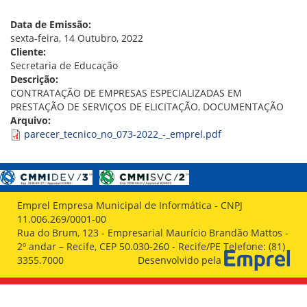
VÍDEOS
ORGANOGRAMA
Data de Emissão:
CONSELHOS
sexta-feira, 14 Outubro, 2022
LOCALIZAÇÃO
Cliente:
GESTORES
Secretaria de Educação
GOVERNANÇA
Descrição:
CONTRATAÇÃO DE EMPRESAS ESPECIALIZADAS EM
NOTÍCIAS
PRESTAÇÃO DE SERVIÇOS DE ELICITAÇÃO, DOCUMENTAÇÃO
Arquivo:
COMPRAS
parecer_tecnico_no_073-2022_-_emprel.pdf
COMISSÕES
LICITAÇÕES
ATAS DE REGISTRO DE PREÇOS
REGULAMENTO INTERNO DE LICITAÇÕES E
Emprel Empresa Municipal de Informática - CNPJ
CONTRATO
11.006.269/0001-00
Rua do Brum, 123 - Empresarial Maurício Brandão Mattos -
GESTÃO DE PESSOAS
2º andar – Recife, CEP 50.030-260 - Recife/PE Telefone: (81)
3355.7000
Desenvolvido pela
COLABORADORES
PLR
PARTICIPAÇÃO NOS LUCROS E RESULTADOS