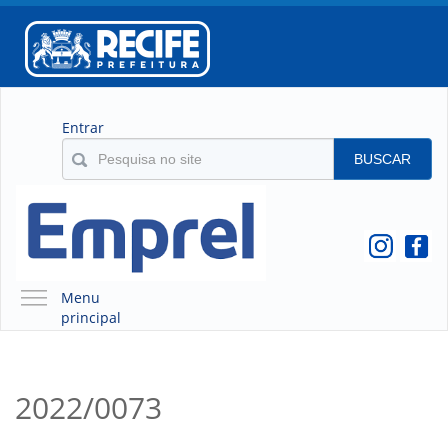
Entrar
BUSCAR
Menu
principal
A EMPREL
QUEM SOMOS
2022/0073
O QUE É A EMPREL
HISTÓRICO