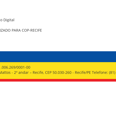
PPP - PERFIL PROFISSIOGRÁFICO 
PUBLICAÇÕES
PROGRAMA QUALIDADE DE VIDA
PROGRAMA DE ESTAGIÁRIO
o Digital
SAÚDE DO TRABALHADOR
ZADO PARA COP-RECIFE
1.006.269/0001-00
ttos - 2º andar – Recife, CEP 50.030-260 - Recife/PE Telefone: (81