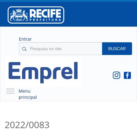
Entrar
BUSCAR
Menu
principal
A EMPREL
QUEM SOMOS
2022/0083
O QUE É A EMPREL
HISTÓRICO