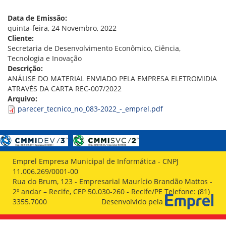
VÍDEOS
ORGANOGRAMA
Data de Emissão:
CONSELHOS
quinta-feira, 24 Novembro, 2022
LOCALIZAÇÃO
Cliente:
GESTORES
Secretaria de Desenvolvimento Econômico, Ciência,
GOVERNANÇA
Tecnologia e Inovação
Descrição:
NOTÍCIAS
ANÁLISE DO MATERIAL ENVIADO PELA EMPRESA ELETROMIDIA
ATRAVÉS DA CARTA REC-007/2022
COMPRAS
Arquivo:
parecer_tecnico_no_083-2022_-_emprel.pdf
COMISSÕES
LICITAÇÕES
ATAS DE REGISTRO DE PREÇOS
REGULAMENTO INTERNO DE LICITAÇÕES E
CONTRATO
Emprel Empresa Municipal de Informática - CNPJ
11.006.269/0001-00
GESTÃO DE PESSOAS
Rua do Brum, 123 - Empresarial Maurício Brandão Mattos -
2º andar – Recife, CEP 50.030-260 - Recife/PE Telefone: (81)
COLABORADORES
3355.7000
Desenvolvido pela
PLR
PARTICIPAÇÃO NOS LUCROS E RESULTADOS