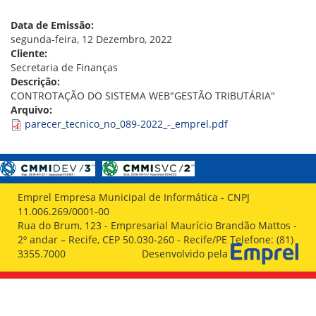
VÍDEOS
ORGANOGRAMA
Data de Emissão:
CONSELHOS
segunda-feira, 12 Dezembro, 2022
LOCALIZAÇÃO
Cliente:
GESTORES
Secretaria de Finanças
GOVERNANÇA
Descrição:
CONTROTAÇÃO DO SISTEMA WEB"GESTÃO TRIBUTÁRIA"
NOTÍCIAS
Arquivo:
parecer_tecnico_no_089-2022_-_emprel.pdf
COMPRAS
COMISSÕES
LICITAÇÕES
ATAS DE REGISTRO DE PREÇOS
Emprel Empresa Municipal de Informática - CNPJ
REGULAMENTO INTERNO DE LICITAÇÕES E
11.006.269/0001-00
CONTRATO
Rua do Brum, 123 - Empresarial Maurício Brandão Mattos -
2º andar – Recife, CEP 50.030-260 - Recife/PE Telefone: (81)
GESTÃO DE PESSOAS
3355.7000
Desenvolvido pela
COLABORADORES
PLR
PARTICIPAÇÃO NOS LUCROS E RESULTADOS