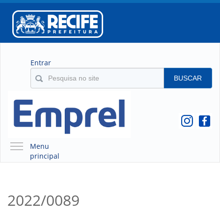
Entrar
BUSCAR
Menu
principal
A EMPREL
QUEM SOMOS
2022/0089
O QUE É A EMPREL
HISTÓRICO