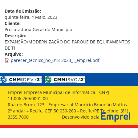
VÍDEOS
ORGANOGRAMA
Data de Emissão:
CONSELHOS
quinta-feira, 4 Maio, 2023
LOCALIZAÇÃO
Cliente:
GESTORES
Procuradoria Geral do Município
GOVERNANÇA
Descrição:
EXPANSÃO/MODERNIZAÇÃO DO PARQUE DE EQUIPAMENTOS
NOTÍCIAS
DE TI
Arquivo:
COMPRAS
parecer_tecnico_no_018-2023_-_emprel.pdf
COMISSÕES
LICITAÇÕES
ATAS DE REGISTRO DE PREÇOS
REGULAMENTO INTERNO DE LICITAÇÕES E
Emprel Empresa Municipal de Informática - CNPJ
CONTRATO
11.006.269/0001-00
Rua do Brum, 123 - Empresarial Maurício Brandão Mattos -
GESTÃO DE PESSOAS
2º andar – Recife, CEP 50.030-260 - Recife/PE Telefone: (81)
3355.7000
Desenvolvido pela
COLABORADORES
PLR
PARTICIPAÇÃO NOS LUCROS E RESULTADOS