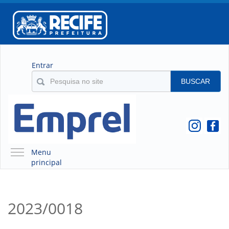
Entrar
BUSCAR
Menu
principal
A EMPREL
QUEM SOMOS
2023/0018
O QUE É A EMPREL
HISTÓRICO