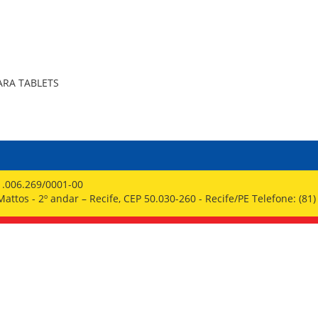
PPP - PERFIL PROFISSIOGRÁFICO 
PUBLICAÇÕES
PROGRAMA QUALIDADE DE VIDA
PROGRAMA DE ESTAGIÁRIO
SAÚDE DO TRABALHADOR
ARA TABLETS
1.006.269/0001-00
ttos - 2º andar – Recife, CEP 50.030-260 - Recife/PE Telefone: (81