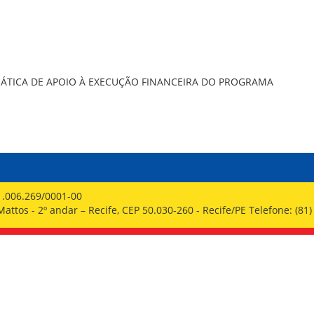
PPP - PERFIL PROFISSIOGRÁFICO 
PUBLICAÇÕES
PROGRAMA QUALIDADE DE VIDA
PROGRAMA DE ESTAGIÁRIO
SAÚDE DO TRABALHADOR
ÁTICA DE APOIO À EXECUÇÃO FINANCEIRA DO PROGRAMA
1.006.269/0001-00
ttos - 2º andar – Recife, CEP 50.030-260 - Recife/PE Telefone: (81