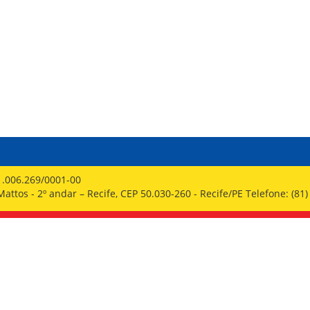
PPP - PERFIL PROFISSIOGRÁFICO 
PUBLICAÇÕES
PROGRAMA QUALIDADE DE VIDA
PROGRAMA DE ESTAGIÁRIO
SAÚDE DO TRABALHADOR
1.006.269/0001-00
ttos - 2º andar – Recife, CEP 50.030-260 - Recife/PE Telefone: (81