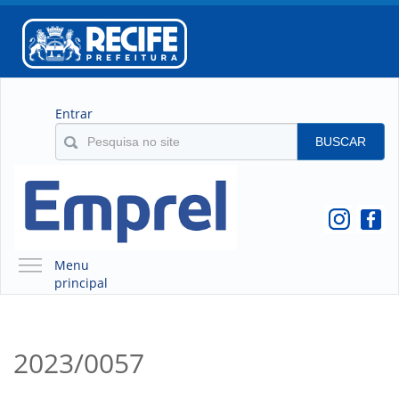
Entrar
BUSCAR
Menu
principal
A EMPREL
QUEM SOMOS
2023/0057
O QUE É A EMPREL
HISTÓRICO