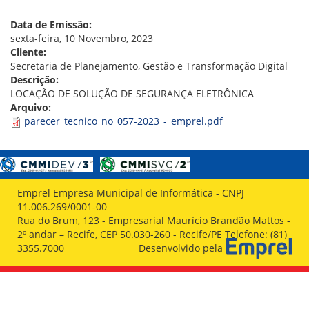
VÍDEOS
ORGANOGRAMA
Data de Emissão:
CONSELHOS
sexta-feira, 10 Novembro, 2023
LOCALIZAÇÃO
Cliente:
GESTORES
Secretaria de Planejamento, Gestão e Transformação Digital
GOVERNANÇA
Descrição:
LOCAÇÃO DE SOLUÇÃO DE SEGURANÇA ELETRÔNICA
NOTÍCIAS
Arquivo:
parecer_tecnico_no_057-2023_-_emprel.pdf
COMPRAS
COMISSÕES
LICITAÇÕES
ATAS DE REGISTRO DE PREÇOS
Emprel Empresa Municipal de Informática - CNPJ
REGULAMENTO INTERNO DE LICITAÇÕES E
11.006.269/0001-00
CONTRATO
Rua do Brum, 123 - Empresarial Maurício Brandão Mattos -
2º andar – Recife, CEP 50.030-260 - Recife/PE Telefone: (81)
GESTÃO DE PESSOAS
3355.7000
Desenvolvido pela
COLABORADORES
PLR
PARTICIPAÇÃO NOS LUCROS E RESULTADOS