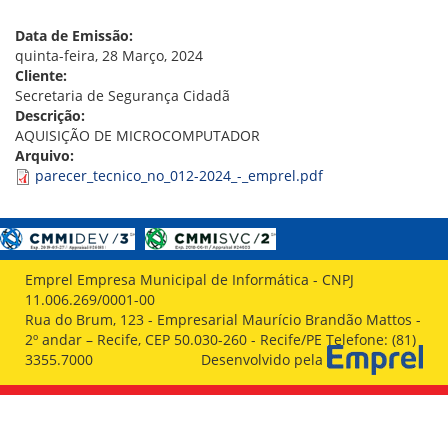
VÍDEOS
ORGANOGRAMA
Data de Emissão:
CONSELHOS
quinta-feira, 28 Março, 2024
LOCALIZAÇÃO
Cliente:
GESTORES
Secretaria de Segurança Cidadã
GOVERNANÇA
Descrição:
AQUISIÇÃO DE MICROCOMPUTADOR
NOTÍCIAS
Arquivo:
parecer_tecnico_no_012-2024_-_emprel.pdf
COMPRAS
COMISSÕES
LICITAÇÕES
ATAS DE REGISTRO DE PREÇOS
Emprel Empresa Municipal de Informática - CNPJ
REGULAMENTO INTERNO DE LICITAÇÕES E
11.006.269/0001-00
CONTRATO
Rua do Brum, 123 - Empresarial Maurício Brandão Mattos -
2º andar – Recife, CEP 50.030-260 - Recife/PE Telefone: (81)
GESTÃO DE PESSOAS
3355.7000
Desenvolvido pela
COLABORADORES
PLR
PARTICIPAÇÃO NOS LUCROS E RESULTADOS