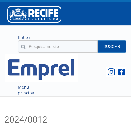
Entrar
BUSCAR
Menu
principal
A EMPREL
QUEM SOMOS
2024/0012
O QUE É A EMPREL
HISTÓRICO