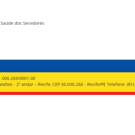
PPP - PERFIL PROFISSIOGRÁFICO 
PUBLICAÇÕES
PROGRAMA QUALIDADE DE VIDA
PROGRAMA DE ESTAGIÁRIO
à Saúde dos Servidores
SAÚDE DO TRABALHADOR
1.006.269/0001-00
ttos - 2º andar – Recife, CEP 50.030-260 - Recife/PE Telefone: (81