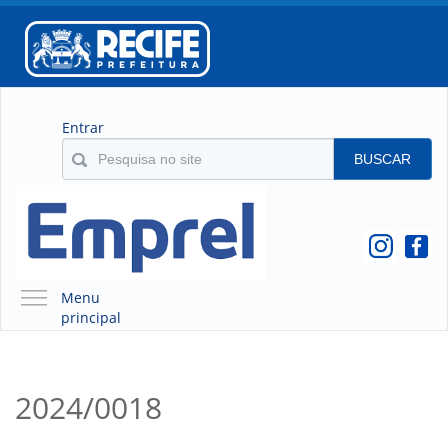
Entrar
BUSCAR
Menu
principal
A EMPREL
QUEM SOMOS
2024/0018
O QUE É A EMPREL
HISTÓRICO