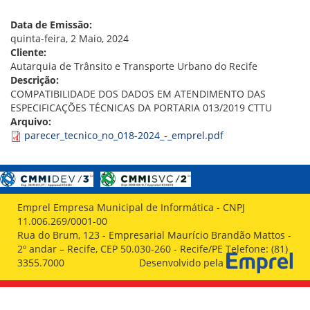
VÍDEOS
ORGANOGRAMA
Data de Emissão:
CONSELHOS
quinta-feira, 2 Maio, 2024
LOCALIZAÇÃO
Cliente:
GESTORES
Autarquia de Trânsito e Transporte Urbano do Recife
GOVERNANÇA
Descrição:
COMPATIBILIDADE DOS DADOS EM ATENDIMENTO DAS
NOTÍCIAS
ESPECIFICAÇÕES TÉCNICAS DA PORTARIA 013/2019 CTTU
Arquivo:
COMPRAS
parecer_tecnico_no_018-2024_-_emprel.pdf
COMISSÕES
LICITAÇÕES
ATAS DE REGISTRO DE PREÇOS
REGULAMENTO INTERNO DE LICITAÇÕES E
Emprel Empresa Municipal de Informática - CNPJ
CONTRATO
11.006.269/0001-00
Rua do Brum, 123 - Empresarial Maurício Brandão Mattos -
GESTÃO DE PESSOAS
2º andar – Recife, CEP 50.030-260 - Recife/PE Telefone: (81)
3355.7000
Desenvolvido pela
COLABORADORES
PLR
PARTICIPAÇÃO NOS LUCROS E RESULTADOS